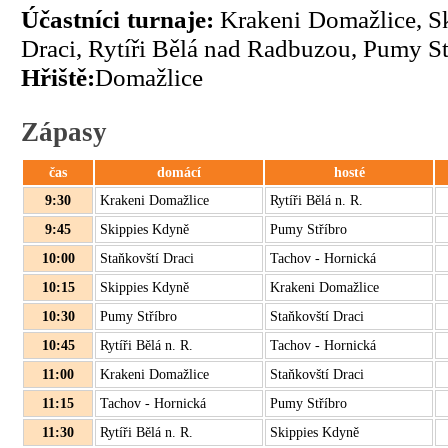
Účastníci turnaje:
Krakeni Domažlice, Sk
Draci, Rytíři Bělá nad Radbuzou, Pumy S
Hřiště:
Domažlice
Zápasy
čas
domácí
hosté
9:30
Krakeni Domažlice
Rytíři Bělá n. R.
9:45
Skippies Kdyně
Pumy Stříbro
10:00
Staňkovští Draci
Tachov - Hornická
10:15
Skippies Kdyně
Krakeni Domažlice
10:30
Pumy Stříbro
Staňkovští Draci
10:45
Rytíři Bělá n. R.
Tachov - Hornická
11:00
Krakeni Domažlice
Staňkovští Draci
11:15
Tachov - Hornická
Pumy Stříbro
11:30
Rytíři Bělá n. R.
Skippies Kdyně