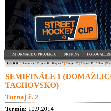
INFORMACE O PROJEKTU
SKUPINY
FOTOGALERI
Rok 2018:
Skupina A
Skupina B
Skupina C
Skupina D
Skupina E
B-Pool
Finá
SEMIFINÁLE 1 (DOMAŽLIC
TACHOVSKO)
Turnaj č. 2
Termín:
10.9.2014