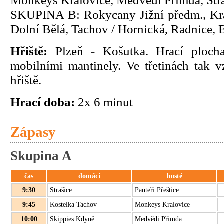
Monkeys Kralovice, Medvědi Přimda, Str
SKUPINA B: Rokycany Jižní předm., Kra
Dolní Bělá, Tachov / Hornická, Radnice, 
Hřiště:
Plzeň - Košutka. Hrací plocha 
mobilními mantinely. Ve třetinách tak 
hřiště.
Hrací doba:
2x 6 minut
Zápasy
Skupina A
čas
domácí
hosté
9:30
Strašice
Panteři Přeštice
9:45
Kostelka Tachov
Monkeys Kralovice
10:00
Skippies Kdyně
Medvědi Přimda