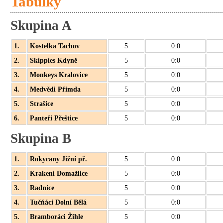
Tabulky
Skupina A
1.
Kostelka Tachov
5
0:0
2.
Skippies Kdyně
5
0:0
3.
Monkeys Kralovice
5
0:0
4.
Medvědi Přimda
5
0:0
5.
Strašice
5
0:0
6.
Panteři Přeštice
5
0:0
Skupina B
1.
Rokycany Jižní př.
5
0:0
2.
Krakeni Domažlice
5
0:0
3.
Radnice
5
0:0
4.
Tučňáci Dolní Bělá
5
0:0
5.
Bramboráci Žihle
5
0:0