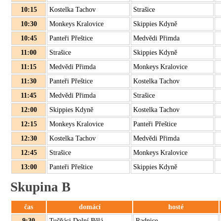
10:15
Kostelka Tachov
Strašice
10:30
Monkeys Kralovice
Skippies Kdyně
10:45
Panteři Přeštice
Medvědi Přimda
11:00
Strašice
Skippies Kdyně
11:15
Medvědi Přimda
Monkeys Kralovice
11:30
Panteři Přeštice
Kostelka Tachov
11:45
Medvědi Přimda
Strašice
12:00
Skippies Kdyně
Kostelka Tachov
12:15
Monkeys Kralovice
Panteři Přeštice
12:30
Kostelka Tachov
Medvědi Přimda
12:45
Strašice
Monkeys Kralovice
13:00
Panteři Přeštice
Skippies Kdyně
Skupina B
čas
domácí
hosté
9:30
Tučňáci Dolní Bělá
Radnice