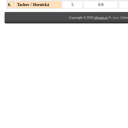
6.
Tachov / Hornická
5
0:0
Copyright © 2026
eSports.cz
, s.r.o. | In