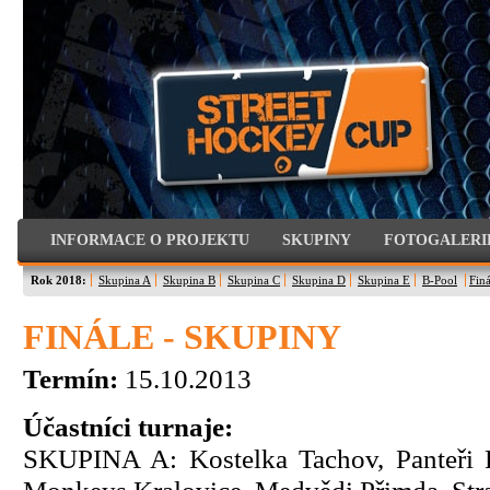
INFORMACE O PROJEKTU
SKUPINY
FOTOGALERI
Rok 2018:
Skupina A
Skupina B
Skupina C
Skupina D
Skupina E
B-Pool
Finá
FINÁLE - SKUPINY
Termín:
15.10.2013
Účastníci turnaje:
SKUPINA A: Kostelka Tachov, Panteři P