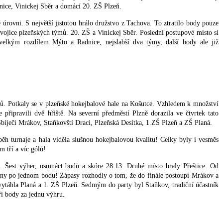
nice, Vinickej Sběr a domácí 20. ZŠ Plzeň.
 úrovni. S největší jistotou hrálo družstvo z Tachova. To ztratilo body pouze
vojice plzeňských týmů. 20. ZŠ a Vinickej Sběr. Poslední postupové místo si
velkým rozdílem Mýto a Radnice, nejslabší dva týmy, další body ale již
mů. Potkaly se v plzeňské hokejbalové hale na Košutce. Vzhledem k množství
e připravili dvě hřiště. Na severní předměstí Plzně dorazila ve čtvrtek tato
 Sbíječi Mrákov, Staňkovští Draci, Plzeňská Desítka, 1.ZŠ Plzeň a ZŠ Planá.
běh turnaje a hala viděla slušnou hokejbalovou kvalitu! Celky byly i vesměs
m tří a víc gólů!
. Šest výher, osmnáct bodů a skóre 28:13. Druhé místo braly Přeštice. Od
dány po jednom bodu! Zápasy rozhodly o tom, že do finále postoupí Mrákov a
vytáhla Planá a 1. ZŠ Plzeň. Sedmým do party byl Staňkov, tradiční účastník
tři body za jednu výhru.