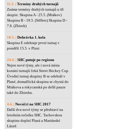
11.5. |
Termíny druhých turnajů
Známe termíny druhých turnajů u tří
skupin: Skupina A - 25.5. (Mrákov)
Skupina B - 19.5. (Stříbro) Skupina D -
7.6. (Zbiroh)
10.5. |
Dohrávka 1. kola
Skupina E odehraje první turnaj v
pondělí 15.5. v Plzni
24.4. |
SHC putuje po regionu
Nejen nové týmy, ale i nová místa
konání turnajů čeká Street Hockey Cup.
Úvodní turnaj skupiny B se odehrál v
Plané, domažlická skupina se chystá do
Mrákova a rokycanská po delší pauze
také do Zbirohu.
4.4. |
Nováčci na SHC 2017
Další dva nové týmy se představí na
letošním ročníku SHC. Tachovskou
skupinu doplní Planá a Mariánské
Lázně.