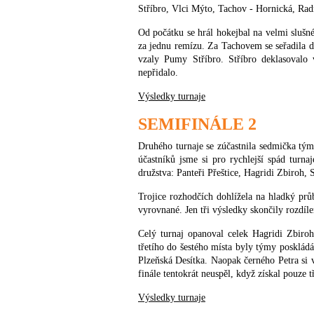
Stříbro, Vlci Mýto, Tachov - Hornická, Rad
Od počátku se hrál hokejbal na velmi slušné
za jednu remízu. Za Tachovem se seřadila d
vzaly Pumy Stříbro. Stříbro deklasovalo 
nepřidalo.
Výsledky turnaje
SEMIFINÁLE 2
Druhého turnaje se zúčastnila sedmička tý
účastníků jsme si pro rychlejší spád turnaj
družstva: Panteři Přeštice, Hagridi Zbiroh,
Trojice rozhodčích dohlížela na hladký prů
vyrovnané. Jen tři výsledky skončily rozdíle
Celý turnaj opanoval celek Hagridi Zbiroh
třetího do šestého místa byly týmy posklá
Plzeňská Desítka. Naopak černého Petra si 
finále tentokrát neuspěl, když získal pouze 
Výsledky turnaje