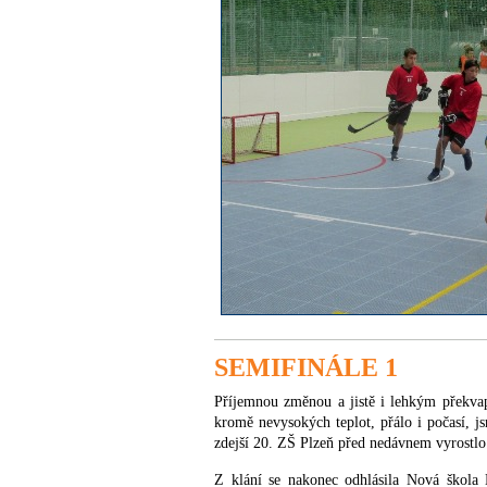
SEMIFINÁLE 1
Příjemnou změnou a jistě i lehkým překvap
kromě nevysokých teplot, přálo i počasí, j
zdejší 20. ZŠ Plzeň před nedávnem vyrostlo
Z klání se nakonec odhlásila Nová škola 