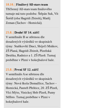
18.10. |
Finálový All-stars team
Tříčlenný All-stars team finálového
turnaje má tuto podobu: Štěpán Suk, Vít
Štrédl (oba Hagridi Zbiroh), Matěj
Zeman (Tachov - Hornická).
25.8. |
Druhé SF 14. září!
V semifinále B se střetnou dle
dosažených výsledků ve skupinách
týmy: Staňkovští Draci, Sbíječi Mrákov,
ZŠ Planá, Hagridi Zbiroh, Plzeňská
Desítka, Radnice a 1. ZŠ Plzeň. Turnaj
proběhne v Plzni v hokejbalové hale.
25.8. |
První SF 12. září!
V semifinále A se střetnou dle
dosažených výsledků ve skupinách
týmy: Nová škola Domažlice, Tachov -
Hornická, Panteři Přeštice, 20. ZŠ Plzeň,
Vlci Mýto, Vinickej Sběr Plzeň, Pumy
Stříbro. Turnaj proběhne v Plzni v
hokejbalové hale.