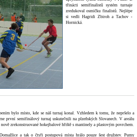
třinácti semifinalistů systém turnaje
zredukoval osmičku finalistů. Nejlépe
si vedli Hagridi Zbiroh a Tachov -
Hornická.
ením bylo místo, kde se náš turnaj konal. Vzhledem k tomu, že nepršelo a
sme první semifinálový turnaj uskutečnili na plzeňských Slovanech. V areálu
 nově zrekonstruované hokejbalové hřiště s mantinely a plastovým povrchem.
Domažlice a tak o čtyři postupová místa hrálo pouze šest družstev. Pumy