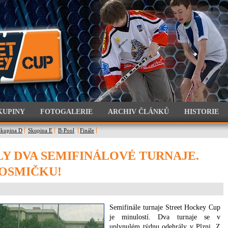
KUPINY
FOTOGALERIE
ARCHIV ČLÁNKŮ
HISTORIE
Skupina D
Skupina E
B-Pool
Finále
LY DVA SEMIFINÁLOVÉ TURNAJE.
OSMIČKU!
Semifinále turnaje Street Hockey Cup
je minulostí. Dva turnaje se v
uplynulém týdnu odehrály v Plzni. Z