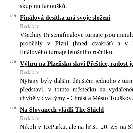
skupinu fanoušků.
18.9.
Finálová desítka zná svoje složení
Redakce
Všechny tři semifinálové turnaje jsou minulo
proběhly v Plzni (hned dvakrát) a v D
finálového turnaje letošního ročníku.
27.6.
Výhru na Plzeňsku slaví Přeštice, radost j
Redakce
Nýřany byly dalším dějištěm jednoho z tur
představil v tomto městečku na vydařené
chyběly dva týmy - Chrást a Město Touškov.
12.6.
Na Slovanech vládli The Shield
Redakce
Nikoli v IceParku, ale na hřišti 20. ZŠ na 