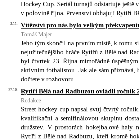
Hockey Cup. Seriál turnajů odstartuje ještě 
v polovině října. Prvenství obhajují Rytíři 
3.11.
Vítězství pro nás bylo velkým překvapen
Tomáš Majer
Jeho tým skončil na prvním místě, k tomu s
nejužitečnějšího hráče Rytířů z Bělé nad R
byl čtvrtek 23. Října mimořádně úspěšným
aktivním fotbalistou. Jak ale sám přiznává, 
dočtete v rozhovoru.
27.10.
Rytíři Bělá nad Radbuzou ovládli ročník 
Redakce
Street hockey cup napsal svůj čtvrtý ročník
kvalifikační a semifinálovou skupinu dost
družstev. V prostorách hokejbalové haly n
Rytíři z Bělé nad Radbuzu, kteří kromě hoke