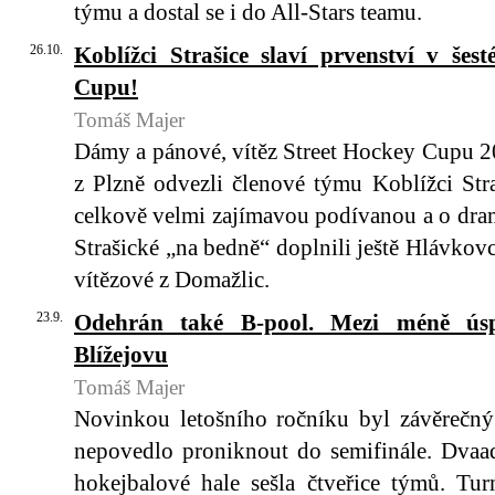
týmu a dostal se i do All-Stars teamu.
26.10.
Koblížci Strašice slaví prvenství v še
Cupu!
Tomáš Majer
Dámy a pánové, vítěz Street Hockey Cupu 20
z Plzně odvezli členové týmu Koblížci Stra
celkově velmi zajímavou podívanou a o dram
Strašické „na bedně“ doplnili ještě Hlávkovci
vítězové z Domažlic.
23.9.
Odehrán také B-pool. Mezi méně úsp
Blížejovu
Tomáš Majer
Novinkou letošního ročníku byl závěrečný
nepovedlo proniknout do semifinále. Dvaad
hokejbalové hale sešla čtveřice týmů. Tur