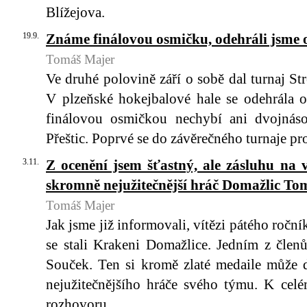
Blížejova.
19.9.
Známe finálovou osmičku, odehráli jsme o
Tomáš Majer
Ve druhé polovině září o sobě dal turnaj St
V plzeňské hokejbalové hale se odehrála o
finálovou osmičkou nechybí ani dvojnás
Přeštic. Poprvé se do závěrečného turnaje pr
3.11.
Z ocenění jsem šťastný, ale zásluhu na v
skromně nejužitečnější hráč Domažlic To
Tomáš Majer
Jak jsme již informovali, vítězi pátého ročn
se stali Krakeni Domažlice. Jedním z čle
Souček. Ten si kromě zlaté medaile může 
nejužitečnějšího hráče svého týmu. K celé
rozhovoru.