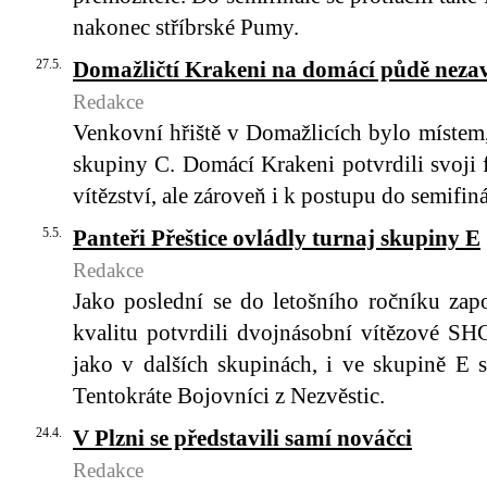
nakonec stříbrské Pumy.
27.5.
Domažličtí Krakeni na domácí půdě neza
Redakce
Venkovní hřiště v Domažlicích bylo místem,
skupiny C. Domácí Krakeni potvrdili svoji
vítězství, ale zároveň i k postupu do semifiná
5.5.
Panteři Přeštice ovládly turnaj skupiny E
Redakce
Jako poslední se do letošního ročníku zap
kvalitu potvrdili dvojnásobní vítězové SHC 
jako v dalších skupinách, i ve skupině E 
Tentokráte Bojovníci z Nezvěstic.
24.4.
V Plzni se představili samí nováčci
Redakce