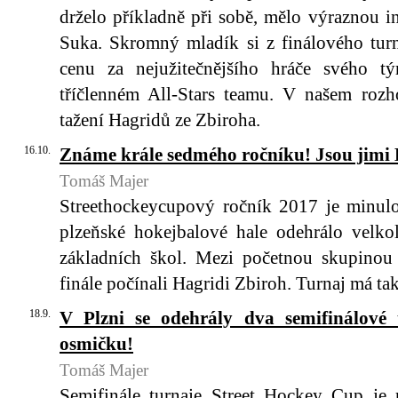
drželo příkladně při sobě, mělo výraznou i
Suka. Skromný mladík si z finálového turn
cenu za nejužitečnějšího hráče svého t
tříčlenném All-Stars teamu. V našem rozh
tažení Hagridů ze Zbiroha.
16.10.
Známe krále sedmého ročníku! Jsou jimi 
Tomáš Majer
Streethockeycupový ročník 2017 je minulos
plzeňské hokejbalové hale odehrálo velkol
základních škol. Mezi početnou skupino
finále počínali Hagridi Zbiroh. Turnaj má ta
18.9.
V Plzni se odehrály dva semifinálové 
osmičku!
Tomáš Majer
Semifinále turnaje Street Hockey Cup je 