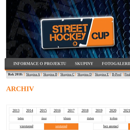
INFORMACE O PROJEKTU
SKUPINY
FOTOGALERI
Rok 2018:
Skupina A
Skupina B
Skupina C
Skupina D
Skupina E
B-Pool
Finá
ARCHIV
2013
2014
2015
2016
2017
2018
2019
2020
202
leden
únor
březen
duben
květen
vzestupně
sestupně
bez anotací