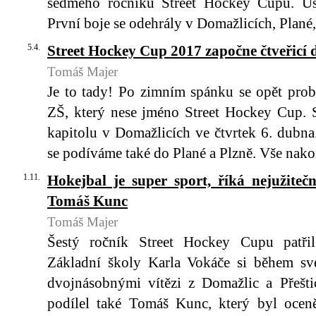
sedmého ročníku Street Hockey Cupu. Uspo
První boje se odehrály v Domažlicích, Plané
5.4.
Street Hockey Cup 2017 započne čtveřicí
Tomáš Majer
Je to tady! Po zimním spánku se opět prob
ZŠ, který nese jméno Street Hockey Cup. 
kapitolu v Domažlicích ve čtvrtek 6. dubn
se podíváme také do Plané a Plzně. Vše nak
1.11.
Hokejbal je super sport, říká nejužitečn
Tomáš Kunc
Tomáš Majer
Šestý ročník Street Hockey Cupu patřil
Základní školy Karla Vokáče si během své
dvojnásobnými vítězi z Domažlic a Přešt
podílel také Tomáš Kunc, který byl oceně