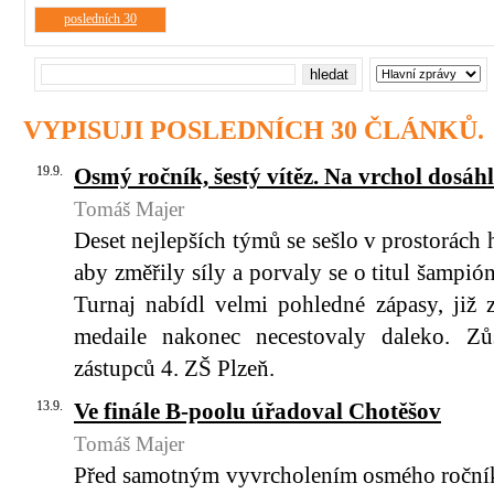
posledních 30
VYPISUJI POSLEDNÍCH 30 ČLÁNKŮ.
19.9.
Osmý ročník, šestý vítěz. Na vrchol dosáh
Tomáš Majer
Deset nejlepších týmů se sešlo v prostorách
aby změřily síly a porvaly se o titul šampi
Turnaj nabídl velmi pohledné zápasy, již 
medaile nakonec necestovaly daleko. Z
zástupců 4. ZŠ Plzeň.
13.9.
Ve finále B-poolu úřadoval Chotěšov
Tomáš Majer
Před samotným vyvrcholením osmého ročníku