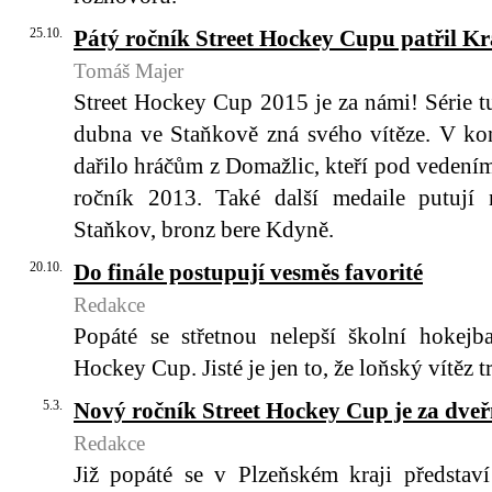
25.10.
Pátý ročník Street Hockey Cupu patřil 
Tomáš Majer
Street Hockey Cup 2015 je za námi! Série tu
dubna ve Staňkově zná svého vítěze. V ko
dařilo hráčům z Domažlic, kteří pod vedení
ročník 2013. Také další medaile putují 
Staňkov, bronz bere Kdyně.
20.10.
Do finále postupují vesměs favorité
Redakce
Popáté se střetnou nelepší školní hokejb
Hockey Cup. Jisté je jen to, že loňský vítěz t
5.3.
Nový ročník Street Hockey Cup je za dve
Redakce
Již popáté se v Plzeňském kraji představí