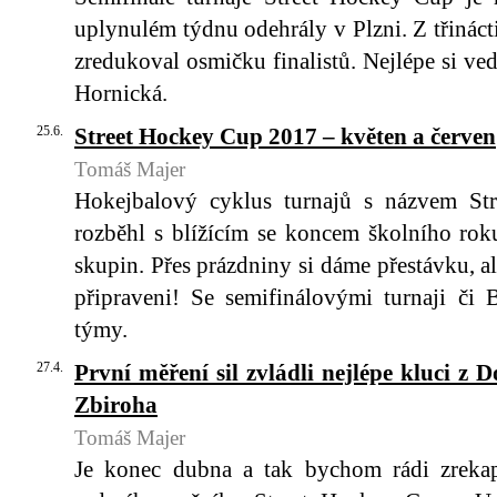
uplynulém týdnu odehrály v Plzni. Z třinácti
zredukoval osmičku finalistů. Nejlépe si ve
Hornická.
25.6.
Street Hockey Cup 2017 – květen a červen
Tomáš Majer
Hokejbalový cyklus turnajů s názvem St
rozběhl s blížícím se koncem školního rok
skupin. Přes prázdniny si dáme přestávku, 
připraveni! Se semifinálovými turnaji či
týmy.
27.4.
První měření sil zvládli nejlépe kluci z 
Zbiroha
Tomáš Majer
Je konec dubna a tak bychom rádi zrekapi