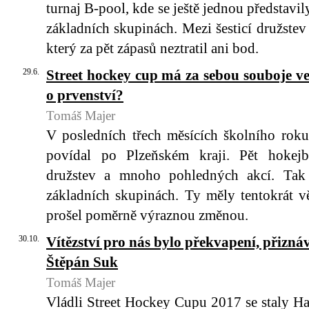
turnaj B-pool, kde se ještě jednou představ
základních skupinách. Mezi šesticí družstev
který za pět zápasů neztratil ani bod.
29.6.
Street hockey cup má za sebou souboje v
o prvenství?
Tomáš Majer
V posledních třech měsících školního rok
povídal po Plzeňském kraji. Pět hokejb
družstev a mnoho pohledných akcí. Tak 
základních skupinách. Ty měly tentokrát vět
prošel poměrně výraznou změnou.
30.10.
Vítězství pro nás bylo překvapení, přiznáv
Štěpán Suk
Tomáš Majer
Vládli Street Hockey Cupu 2017 se staly Ha