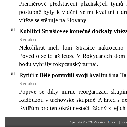
Premiérové představení plzeňských týmů m
postupně byly k vidění velmi kvalitní i d
vítěze se stěhuje na Slovany.
16.4.
Koblížci Strašice se konečně dočkaly vítěz
Redakce
Několikrát měli loni Strašice nakročeno
Povedlo se to až letos. V Rokycanech domi
bodu vyhrály rokycanský turnaj.
16.4.
Rytíři z Bělé potvrdili svoji kvalitu i na 
Redakce
Poprvé se díky mírné reorganizaci skupin
Radbuzou v tachovské skupině. A hned s n
Rytířům pro tentokrát nestačil žádný z jejich
Copyright © 2026
eSports.cz
, s.r.o. | In