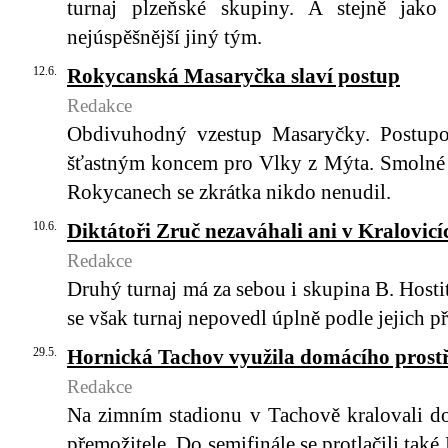
turnaj plzeňské skupiny. A stejně jako
nejúspěšnější jiný tým.
12.6.
Rokycanská Masaryčka slaví postup
Redakce
Obdivuhodný vzestup Masaryčky. Postup
šťastným koncem pro Vlky z Mýta. Smolné 
Rokycanech se zkrátka nikdo nenudil.
10.6.
Diktátoři Zruč nezaváhali ani v Kralovicí
Redakce
Druhý turnaj má za sebou i skupina B. Hosti
se však turnaj nepovedl úplně podle jejich př
29.5.
Hornická Tachov využila domácího prost
Redakce
Na zimním stadionu v Tachově kralovali dom
přemožitele. Do semifinále se protlačili tak