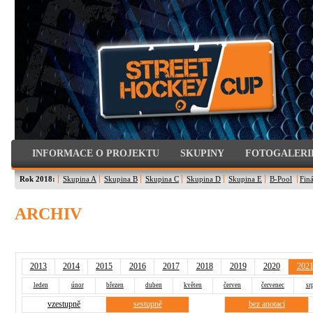
INFORMACE O PROJEKTU
SKUPINY
FOTOGALERI
Rok 2018:
Skupina A
Skupina B
Skupina C
Skupina D
Skupina E
B-Pool
Finá
ARCHIV
2013
2014
2015
2016
2017
2018
2019
2020
202
leden
únor
březen
duben
květen
červen
červenec
sr
vzestupně
sestupně
bez anotací