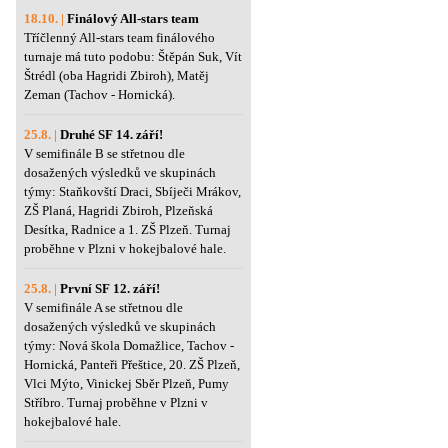
18.10. |
Finálový All-stars team
Tříčlenný All-stars team finálového
turnaje má tuto podobu: Štěpán Suk, Vít
Štrédl (oba Hagridi Zbiroh), Matěj
Zeman (Tachov - Hornická).
25.8. |
Druhé SF 14. září!
V semifinále B se střetnou dle
dosažených výsledků ve skupinách
týmy: Staňkovští Draci, Sbíječi Mrákov,
ZŠ Planá, Hagridi Zbiroh, Plzeňská
Desítka, Radnice a 1. ZŠ Plzeň. Turnaj
proběhne v Plzni v hokejbalové hale.
25.8. |
První SF 12. září!
V semifinále A se střetnou dle
dosažených výsledků ve skupinách
týmy: Nová škola Domažlice, Tachov -
Hornická, Panteři Přeštice, 20. ZŠ Plzeň,
Vlci Mýto, Vinickej Sběr Plzeň, Pumy
Stříbro. Turnaj proběhne v Plzni v
hokejbalové hale.