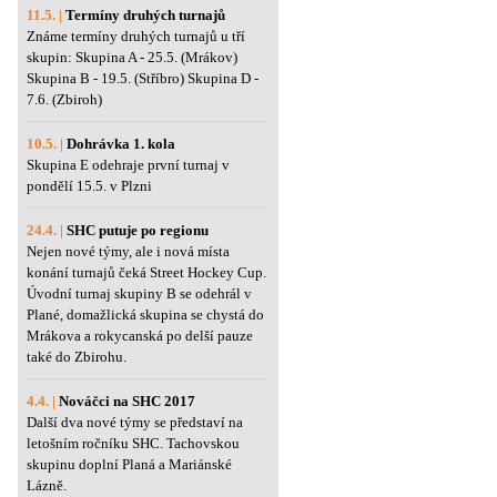
11.5. |
Termíny druhých turnajů
Známe termíny druhých turnajů u tří
skupin: Skupina A - 25.5. (Mrákov)
Skupina B - 19.5. (Stříbro) Skupina D -
7.6. (Zbiroh)
10.5. |
Dohrávka 1. kola
Skupina E odehraje první turnaj v
pondělí 15.5. v Plzni
24.4. |
SHC putuje po regionu
Nejen nové týmy, ale i nová místa
konání turnajů čeká Street Hockey Cup.
Úvodní turnaj skupiny B se odehrál v
Plané, domažlická skupina se chystá do
Mrákova a rokycanská po delší pauze
také do Zbirohu.
4.4. |
Nováčci na SHC 2017
Další dva nové týmy se představí na
letošním ročníku SHC. Tachovskou
skupinu doplní Planá a Mariánské
Lázně.