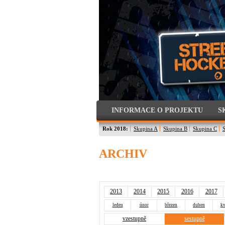
INFORMACE O PROJEKTU
S
Rok 2018:
Skupina A
Skupina B
Skupina C
ARCHIV
2013
2014
2015
2016
2017
leden
únor
březen
duben
kv
vzestupně
sestupně