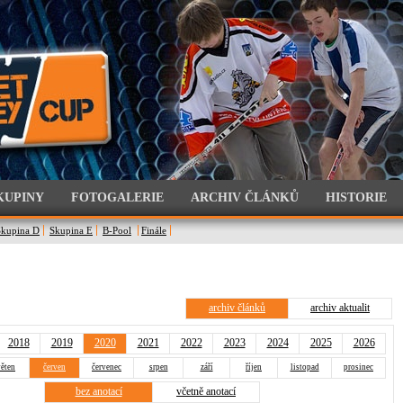
KUPINY
FOTOGALERIE
ARCHIV ČLÁNKŮ
HISTORIE
Skupina D
Skupina E
B-Pool
Finále
archiv článků
archiv aktualit
2018
2019
2020
2021
2022
2023
2024
2025
2026
ěten
červen
červenec
srpen
září
říjen
listopad
prosinec
bez anotací
včetně anotací