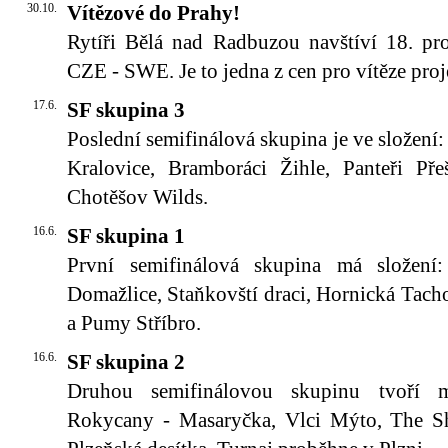
30.10.
Vítězové do Prahy!
Rytíři Bělá nad Radbuzou navštíví 18. pr
CZE - SWE. Je to jedna z cen pro vítěze proj
17.6.
SF skupina 3
Poslední semifinálová skupina je ve složení
Kralovice, Bramboráci Žihle, Panteři Přeš
Chotěšov Wilds.
16.6.
SF skupina 1
První semifinálová skupina má složení
Domažlice, Staňkovští draci, Hornická Tach
a Pumy Stříbro.
16.6.
SF skupina 2
Druhou semifinálovou skupinu tvoří mu
Rokycany - Masaryčka, Vlci Mýto, The Shi