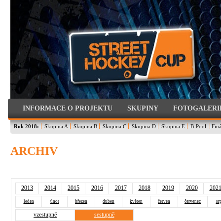
INFORMACE O PROJEKTU
SKUPINY
FOTOGALERI
Rok 2018:
Skupina A
Skupina B
Skupina C
Skupina D
Skupina E
B-Pool
Finá
ARCHIV
2013
2014
2015
2016
2017
2018
2019
2020
202
leden
únor
březen
duben
květen
červen
červenec
sr
vzestupně
sestupně