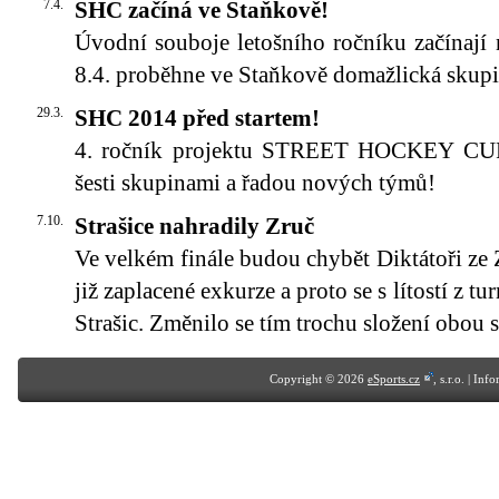
7.4.
SHC začíná ve Staňkově!
Úvodní souboje letošního ročníku začínají 
8.4. proběhne ve Staňkově domažlická skupi
29.3.
SHC 2014 před startem!
4. ročník projektu STREET HOCKEY CUP s
šesti skupinami a řadou nových týmů!
7.10.
Strašice nahradily Zruč
Ve velkém finále budou chybět Diktátoři ze 
již zaplacené exkurze a proto se s lítostí z t
Strašic. Změnilo se tím trochu složení obou 
Copyright © 2026
eSports.cz
, s.r.o. | In