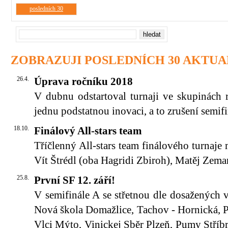
posledních 30
ZOBRAZUJI POSLEDNÍCH 30 AKTUAL
26.4.
Úprava ročníku 2018
V dubnu odstartoval turnaji ve skupinách
jednu podstatnou inovaci, a to zrušení semif
18.10.
Finálový All-stars team
Tříčlenný All-stars team finálového turnaje
Vít Štrédl (oba Hagridi Zbiroh), Matěj Zema
25.8.
První SF 12. září!
V semifinále A se střetnou dle dosažených
Nová škola Domažlice, Tachov - Hornická, Pa
Vlci Mýto, Vinickej Sběr Plzeň, Pumy Stříbr