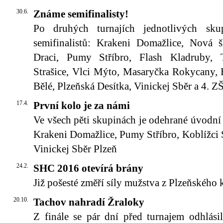
30.6.
Známe semifinalisty!
Po druhých turnajích jednotlivých skup
semifinalistů: Krakeni Domažlice, Nová š
Draci, Pumy Stříbro, Flash Kladruby, 
Strašice, Vlci Mýto, Masaryčka Rokycany, H
Bělé, Plzeňská Desítka, Vinickej Sběr a 4. ZŠ
17.4.
První kolo je za námi
Ve všech pěti skupinách je odehrané úvodní 
Krakeni Domažlice, Pumy Stříbro, Koblížci S
Vinickej Sběr Plzeň
24.2.
SHC 2016 otevírá brány
Již pošesté změří síly mužstva z Plzeňského 
20.10.
Tachov nahradí Žraloky
Z finále se pár dní před turnajem odhlási