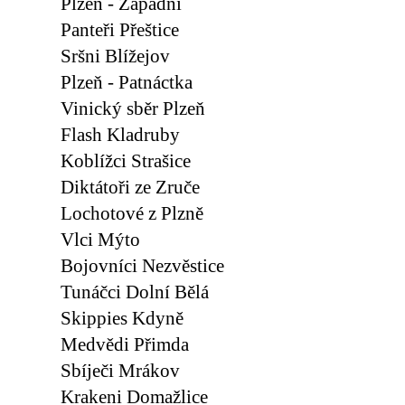
Plzeň - Západní
Panteři Přeštice
Sršni Blížejov
Plzeň - Patnáctka
Vinický sběr Plzeň
Flash Kladruby
Koblížci Strašice
Diktátoři ze Zruče
Lochotové z Plzně
Vlci Mýto
Bojovníci Nezvěstice
Tunáčci Dolní Bělá
Skippies Kdyně
Medvědi Přimda
Sbíječi Mrákov
Krakeni Domažlice