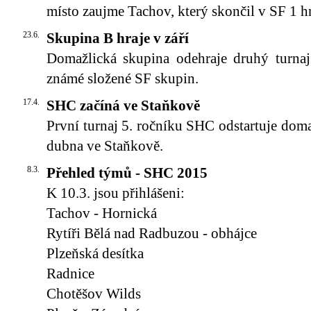
místo zaujme Tachov, který skončil v SF 1 h
23.6.
Skupina B hraje v září
Domažlická skupina odehraje druhý turnaj
známé složené SF skupin.
17.4.
SHC začíná ve Staňkově
První turnaj 5. ročníku SHC odstartuje doma
dubna ve Staňkově.
8.3.
Přehled týmů - SHC 2015
K 10.3. jsou přihlášeni:
Tachov - Hornická
Rytíři Bělá nad Radbuzou - obhájce
Plzeňská desítka
Radnice
Chotěšov Wilds