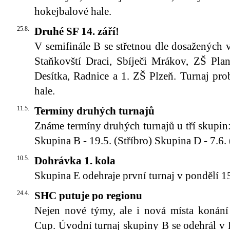
hokejbalové hale.
25.8.
Druhé SF 14. září!
V semifinále B se střetnou dle dosažených
Staňkovští Draci, Sbíječi Mrákov, ZŠ Plan
Desítka, Radnice a 1. ZŠ Plzeň. Turnaj pr
hale.
11.5.
Termíny druhých turnajů
Známe termíny druhých turnajů u tří skupin
Skupina B - 19.5. (Stříbro) Skupina D - 7.6.
10.5.
Dohrávka 1. kola
Skupina E odehraje první turnaj v pondělí 15
24.4.
SHC putuje po regionu
Nejen nové týmy, ale i nová místa konání
Cup. Úvodní turnaj skupiny B se odehrál v 