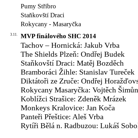
Pumy Stříbro
Staňkovští Draci
Rokycany - Masaryčka
3.11.
MVP finálového SHC 2014
Tachov – Hornická: Jakub Vrba
The Shields Plzeň: Ondřej Budek
Staňkovští Draci: Matěj Bozděch
Bramboráci Žihle: Stanislav Tureček
Diktátoři ze Zruče: Ondřej Horažďov
Rokycany Masaryčka: Vojtěch Šimů
Koblížci Strašice: Zdeněk Mrázek
Monkeys Kralovice: Jan Koča
Panteři Přeštice: Aleš Vrba
Rytíři Bělá n. Radbuzou: Lukáš Sobo