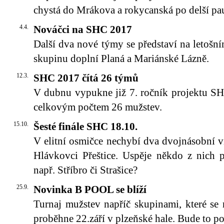
chystá do Mrákova a rokycanská po delší pa
4.4.
Nováčci na SHC 2017
Další dva nové týmy se představí na letoš
skupinu doplní Planá a Mariánské Lázně.
12.3.
SHC 2017 čítá 26 týmů
V dubnu vypukne již 7. ročník projektu SH
celkovým počtem 26 mužstev.
15.10.
Šesté finále SHC 18.10.
V elitní osmičce nechybí dva dvojnásobní 
Hlávkovci Přeštice. Uspěje někdo z nich p
např. Stříbro či Strašice?
25.9.
Novinka B POOL se blíží
Turnaj mužstev napříč skupinami, které se
proběhne 22.září v plzeňské hale. Bude to pop