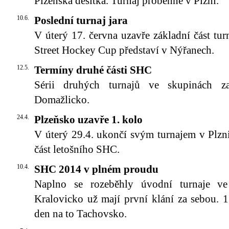
Plzeňská desítka. Turnaj proběhne v Plzni.
10.6.
Poslední turnaj jara
V úterý 17. června uzavře základní část tur
Street Hockey Cup představí v Nýřanech.
12.5.
Termíny druhé části SHC
Sérii druhých turnajů ve skupinách z
Domažlicko.
24.4.
Plzeňsko uzavře 1. kolo
V úterý 29.4. ukončí svým turnajem v Plzn
část letošního SHC.
10.4.
SHC 2014 v plném proudu
Naplno se rozeběhly úvodní turnaje ve
Kralovicko už mají první klání za sebou. 
den na to Tachovsko.