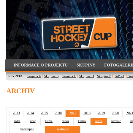
INFORMACE O PROJEKTU
SKUPINY
FOTOGALERI
Rok 2018:
Skupina A
Skupina B
Skupina C
Skupina D
Skupina E
B-Pool
Finá
ARCHIV
2013
2014
2015
2016
2017
2018
2019
2020
202
leden
únor
březen
duben
květen
červen
červenec
sr
vzestupně
sestupně