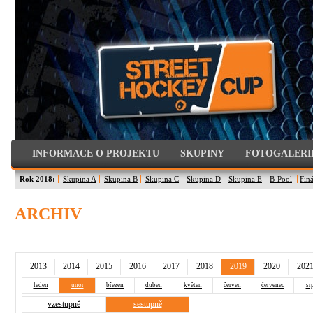
INFORMACE O PROJEKTU
SKUPINY
FOTOGALERI
Rok 2018:
Skupina A
Skupina B
Skupina C
Skupina D
Skupina E
B-Pool
Finá
ARCHIV
2013
2014
2015
2016
2017
2018
2019
2020
202
leden
únor
březen
duben
květen
červen
červenec
sr
vzestupně
sestupně