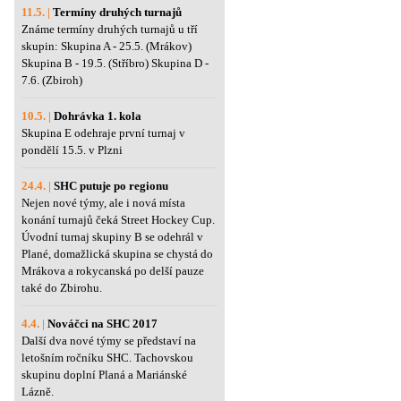
11.5. |
Termíny druhých turnajů
Známe termíny druhých turnajů u tří
skupin: Skupina A - 25.5. (Mrákov)
Skupina B - 19.5. (Stříbro) Skupina D -
7.6. (Zbiroh)
10.5. |
Dohrávka 1. kola
Skupina E odehraje první turnaj v
pondělí 15.5. v Plzni
24.4. |
SHC putuje po regionu
Nejen nové týmy, ale i nová místa
konání turnajů čeká Street Hockey Cup.
Úvodní turnaj skupiny B se odehrál v
Plané, domažlická skupina se chystá do
Mrákova a rokycanská po delší pauze
také do Zbirohu.
4.4. |
Nováčci na SHC 2017
Další dva nové týmy se představí na
letošním ročníku SHC. Tachovskou
skupinu doplní Planá a Mariánské
Lázně.