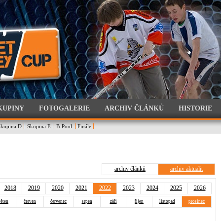
KUPINY
FOTOGALERIE
ARCHIV ČLÁNKŮ
HISTORIE
Skupina D
Skupina E
B-Pool
Finále
archiv článků
archiv aktualit
2018
2019
2020
2021
2022
2023
2024
2025
2026
ěten
červen
červenec
srpen
září
říjen
listopad
prosinec