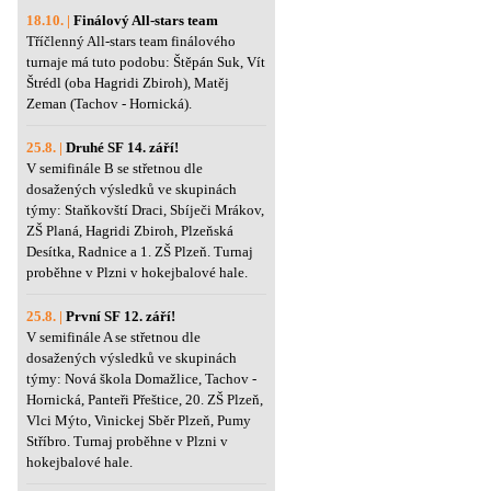
18.10. |
Finálový All-stars team
Tříčlenný All-stars team finálového
turnaje má tuto podobu: Štěpán Suk, Vít
Štrédl (oba Hagridi Zbiroh), Matěj
Zeman (Tachov - Hornická).
25.8. |
Druhé SF 14. září!
V semifinále B se střetnou dle
dosažených výsledků ve skupinách
týmy: Staňkovští Draci, Sbíječi Mrákov,
ZŠ Planá, Hagridi Zbiroh, Plzeňská
Desítka, Radnice a 1. ZŠ Plzeň. Turnaj
proběhne v Plzni v hokejbalové hale.
25.8. |
První SF 12. září!
V semifinále A se střetnou dle
dosažených výsledků ve skupinách
týmy: Nová škola Domažlice, Tachov -
Hornická, Panteři Přeštice, 20. ZŠ Plzeň,
Vlci Mýto, Vinickej Sběr Plzeň, Pumy
Stříbro. Turnaj proběhne v Plzni v
hokejbalové hale.