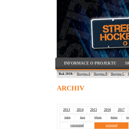
INFORMACE O PROJEKTU
S
Rok 2018:
Skupina A
Skupina B
Skupina C
ARCHIV
2013
2014
2015
2016
2017
leden
únor
březen
duben
kv
vzestupně
sestupně