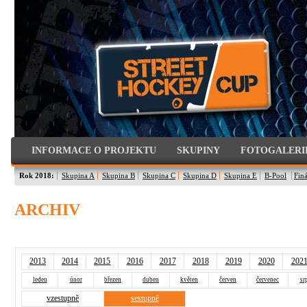
INFORMACE O PROJEKTU
SKUPINY
FOTOGALERI
Rok 2018:
Skupina A
Skupina B
Skupina C
Skupina D
Skupina E
B-Pool
Finá
ARCHIV
2013
2014
2015
2016
2017
2018
2019
2020
202
leden
únor
březen
duben
květen
červen
červenec
sr
vzestupně
sestupně