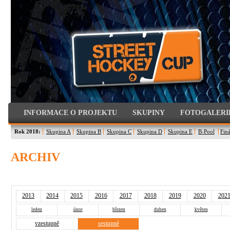
INFORMACE O PROJEKTU
SKUPINY
FOTOGALERI
Rok 2018:
Skupina A
Skupina B
Skupina C
Skupina D
Skupina E
B-Pool
Finá
ARCHIV
2013
2014
2015
2016
2017
2018
2019
2020
202
leden
únor
březen
duben
květen
vzestupně
sestupně