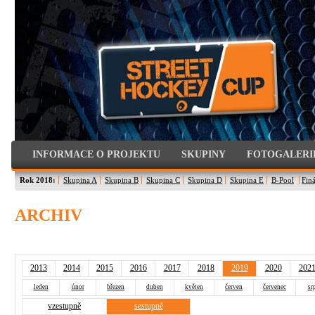
INFORMACE O PROJEKTU
SKUPINY
FOTOGALERI
Rok 2018:
Skupina A
Skupina B
Skupina C
Skupina D
Skupina E
B-Pool
Finá
ARCHIV
2013
2014
2015
2016
2017
2018
2019
2020
202
leden
únor
březen
duben
květen
červen
červenec
sr
vzestupně
sestupně